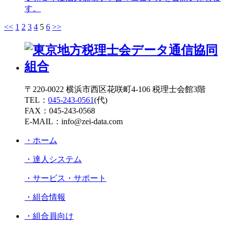
す。
<<
1
2
3
4
5
6
>>
投
稿
の
ペ
〒220-0022 横浜市西区花咲町4-106 税理士会館3階
ー
TEL：
045-243-0561
(代)
ジ
FAX：045-243-0568
E-MAIL：info@zei-data.com
送
・ホーム
り
・達人システム
・サービス・サポート
・組合情報
・組合員向け