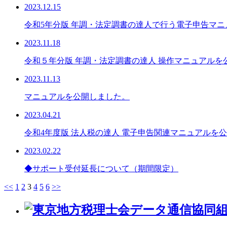
2023.12.15
令和5年分版 年調・法定調書の達人で行う電子申告マ
2023.11.18
令和５年分版 年調・法定調書の達人 操作マニュアルを
2023.11.13
マニュアルを公開しました。
2023.04.21
令和4年度版 法人税の達人 電子申告関連マニュアルを
2023.02.22
◆サポート受付延長について（期間限定）
<<
1
2
3
4
5
6
>>
投
稿
の