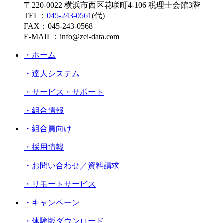
〒220-0022 横浜市西区花咲町4-106 税理士会館3階
ペ
TEL：
045-243-0561
(代)
ー
FAX：045-243-0568
E-MAIL：info@zei-data.com
ジ
・ホーム
送
り
・達人システム
・サービス・サポート
・組合情報
・組合員向け
・採用情報
・お問い合わせ／資料請求
・リモートサービス
・キャンペーン
・体験版ダウンロード